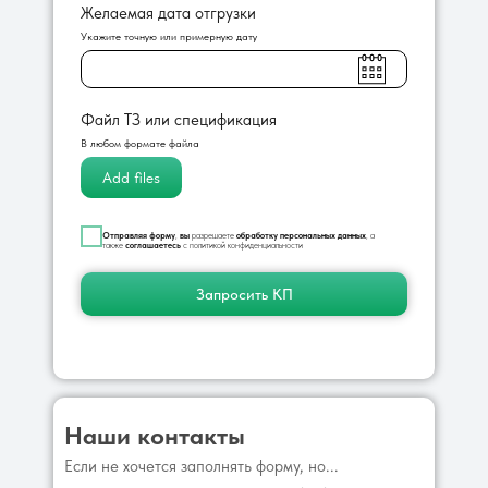
Желаемая дата отгрузки
Укажите точную или примерную дату
Файл ТЗ или спецификация
В любом формате файла
Add files
Отправляя
форму
,
вы
разрешаете
обработку
персональных
данных
, а
также
соглашаетесь
с политикой конфиденциальности
Запросить КП
Наши контакты
Если не хочется заполнять форму, но...