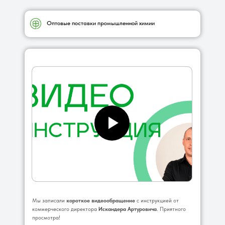
Оптовые поставки промышленной химии
Мы записали
короткое видеообращение
с инструкцией от
коммерческого директора
Искандера Артуровича
. Приятного
просмотра!